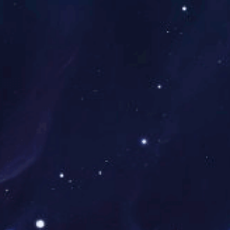
背后的秘诀与策略
专业解读：成都