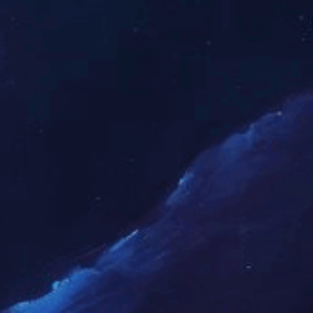
乒乓球队的盯防打法