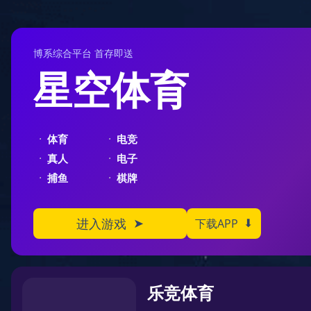
bouncing@msn.com
珠海市拱北粤海
15174420547