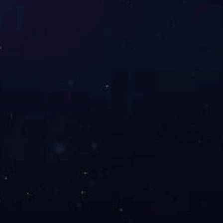
联系方式
读
k1体育
地址:
珠海市拱北粤海中路200
蓉王酒店一楼102室
品介绍
电话:
15174420547
端资讯
邮箱:
bouncing@msn.com
团服务
洽
k1十年体育品牌