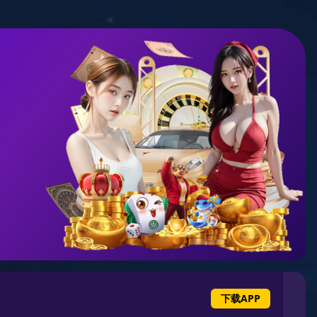
中路2007号芙蓉王酒店一楼102室
首页
解读
K1体育
产品介绍
云端资讯
集团服务
产品介绍
首页
产品介绍