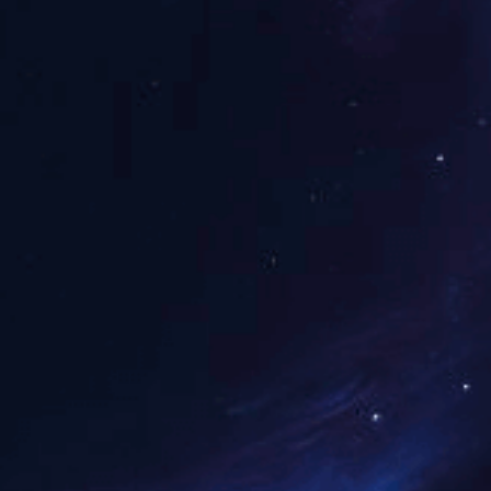
与足球明星亲密接触的精彩互
球魅力与激情瞬间