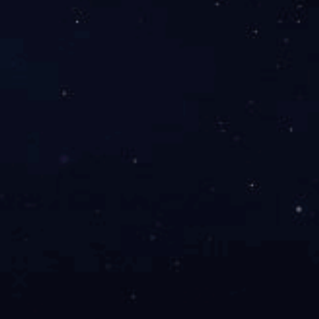
邮箱订阅
7号芙
提交