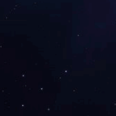
导航
解
k1集团(体育股份有限公司)-十年品
牌 值得信赖
产
(39152k1/39153.com),k1体育集团
为您提供最新网址,官网登录入口,网
云
页版,电子app下载链接等服务,k1体
育十年品牌为客户提供优质体育互
集
动社区与多元赛事讨论环境,同时不
接
断升级安全防护机制与系统稳定性.