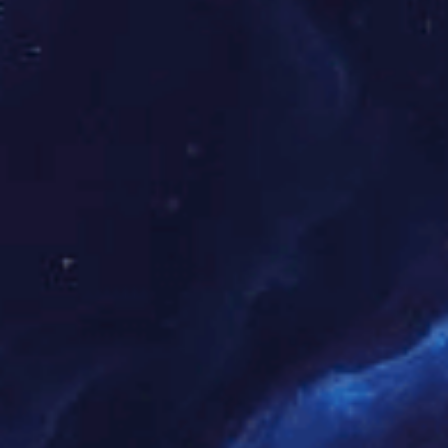
最后，了解一下赛事时间安排也是很必要的一部分。有
时候，不同地区转播时间可能存在差异，因此事先确认
好时间并设置提醒，可以避免错过重要赛事瞬间。
4、中日足球未来发展趋势
展望未来，中国和日本足球都面临着新的机遇与挑战。
从青训体系到职业联赛，两国都在努力追赶国际先进水
平。在技术战术方面，日本以其细腻传控著称，而中国
则致力于提高整体实力，实现快速反击与防守反击相结
合的发展模式。