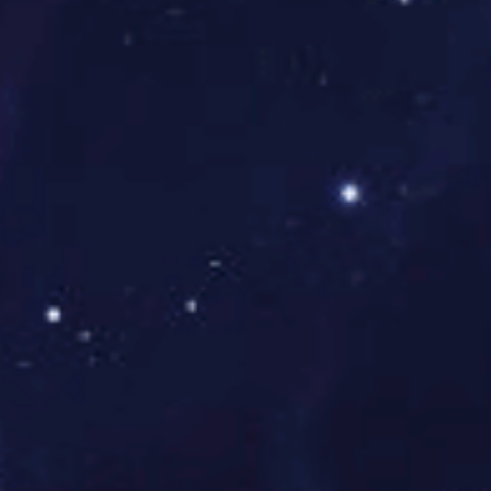
别留意。首先是设备选择，建议使用高清显示器或智能
电视，以获得更好的视觉体验。同时，确保音响设备也
达到一定标准，以便享受现场感十足的氛围。
其次，要保证网络连接稳定。如果选择在线观看直播或
回放，高速互联网是不
k1体育集团
可或缺的条件。网络
延迟可能影响到观赏体验，因此提前检查网络状况尤为
重要。