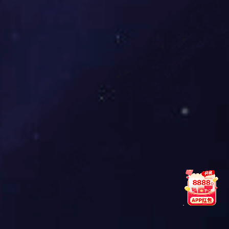
旅程。
上一篇
下一篇
导航
解读
k1体育
产品介绍