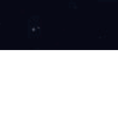
集团服务
接洽
k1十年体育品牌
联系方式
地址:
珠海市拱北粤海中路2007号芙蓉王酒店一楼102室
电话:
15174420547
邮箱:
bouncing@msn.com
邮箱订阅
提交